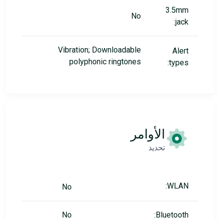
3.5mm
No
jack:
Vibration; Downloadable
Alert
polyphonic ringtones
types:
الأوامر
تحديد
WLAN:
No
No
Bluetooth: