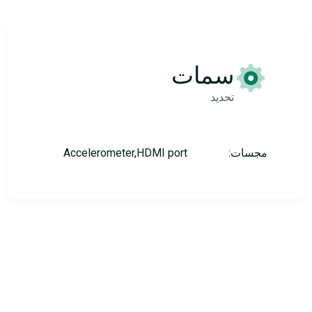
سمات
تحديد
مجسات:
Accelerometer,HDMI port