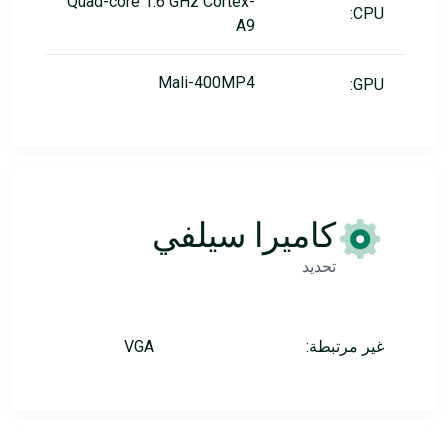
Quad-core 1.6 GHz Cortex-
CPU:
A9
Mali-400MP4
GPU:
كاميرا سيلفي
تحديد
غير مرتبطة:
VGA