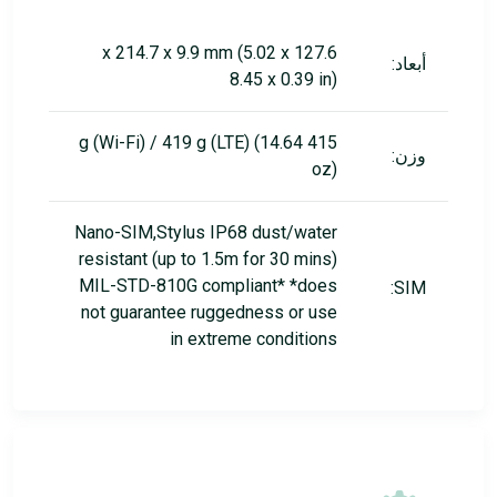
127.6 x 214.7 x 9.9 mm (5.02 x
أبعاد:
8.45 x 0.39 in)
415 g (Wi-Fi) / 419 g (LTE) (14.64
وزن:
oz)
Nano-SIM,Stylus IP68 dust/water
resistant (up to 1.5m for 30 mins)
MIL-STD-810G compliant* *does
SIM:
not guarantee ruggedness or use
in extreme conditions