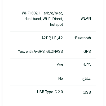
Wi-Fi 802.11 a/b/g/n/ac,
WLAN:
dual-band, Wi-Fi Direct,
hotspot
4.2, A2DP, LE
Bluetooth:
Yes, with A-GPS, GLONASS
GPS:
Yes
NFC:
مذياع:
No
USB Type-C 2.0
USB: