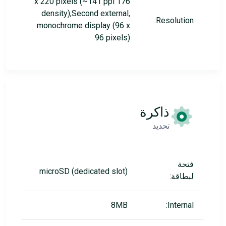
176 x 220 pixels (~141 ppi
density),Second external,
Resolution:
monochrome display (96 x
96 pixels)
ذاكرة
تحديد
فتحة
microSD (dedicated slot)
لبطاقة:
8MB
Internal: