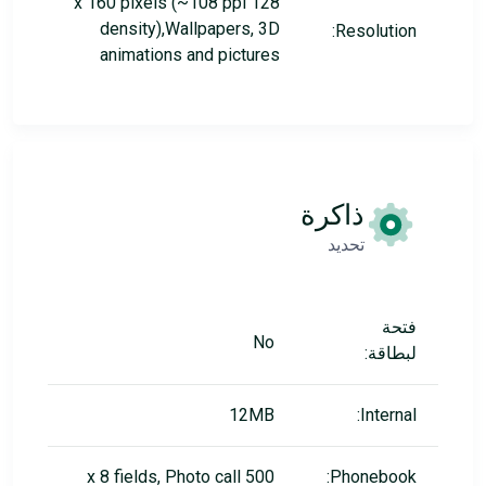
128 x 160 pixels (~108 ppi
density),Wallpapers, 3D
Resolution:
animations and pictures
ذاكرة
تحديد
فتحة
No
لبطاقة:
12MB
Internal:
500 x 8 fields, Photo call
Phonebook: