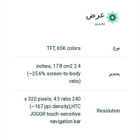
عرض
تحديد
نوع:
TFT, 65K colors
2.4 inches, 17.8 cm2
بحجم:
(~25.6% screen-to-body
ratio)
240 x 320 pixels, 4:3 ratio
(~167 ppi density),HTC
Resolution:
JOGGR touch-sensitive
navigation bar