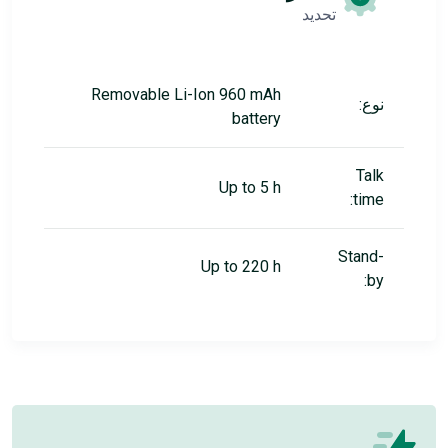
تحديد
Removable Li-Ion 960 mAh
نوع:
battery
Talk
Up to 5 h
time:
Stand-
Up to 220 h
by: