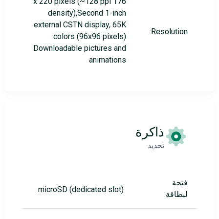
176 x 220 pixels (~128 ppi
density),Second 1-inch
external CSTN display, 65K
Resolution:
colors (96x96 pixels)
Downloadable pictures and
animations
ذاكرة
تحديد
فتحة
microSD (dedicated slot)
لبطاقة: