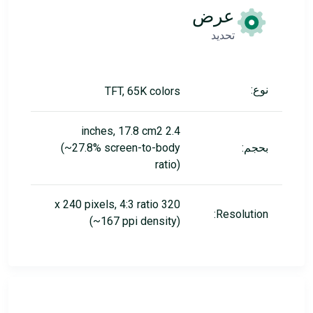
عرض
تحديد
نوع:
TFT, 65K colors
2.4 inches, 17.8 cm2
بحجم:
(~27.8% screen-to-body
ratio)
320 x 240 pixels, 4:3 ratio
Resolution:
(~167 ppi density)