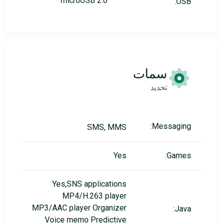
microUSB 2.0
USB:
سمات
تحديد
Messaging:
SMS, MMS
Yes
Games:
Yes,SNS applications
MP4/H.263 player
MP3/AAC player Organizer
Java:
Voice memo Predictive