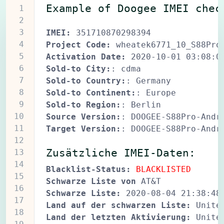
Example of Doogee IMEI chec
1
2
3
IMEI:
351710870298394
4
Project Code:
wheatek6771_10_S88Pro
5
Activation Date:
2020-10-01 03:08:0
6
Sold-to City:
:
cdma
7
Sold-to Country:
:
Germany
8
Sold-to Continent:
:
Europe
9
Sold-to Region:
:
Berlin
10
Source Version:
:
DOOGEE-S88Pro-Andr
11
Target Version:
:
DOOGEE-S88Pro-Andr
12
Zusätzliche IMEI-Daten:
13
14
Blacklist-Status:
BLACKLISTED
15
Schwarze Liste von
AT&T
16
Schwarze Liste:
2020-08-04 21:38:48
17
Land auf der schwarzen Liste:
Unite
18
Land der letzten Aktivierung:
Unite