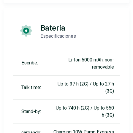
Batería
Especificaciones
Li-Ion 5000 mAh, non-
Escribe:
removable
Up to 37 h (2G) / Up to 27 h
Talk time:
(3G)
Up to 740 h (2G) / Up to 550
Stand-by:
h (3G)
Charging 10W Pump Express
cargando: