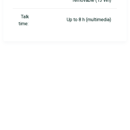
removable (13 Wh)
Talk
Up to 8 h (multimedia)
time: