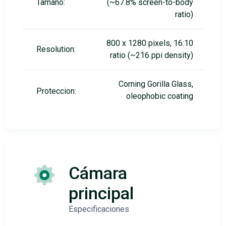
Tamaño:
(~67.8% screen-to-body
ratio)
800 x 1280 pixels, 16:10
Resolution:
ratio (~216 ppi density)
Corning Gorilla Glass,
Proteccion:
oleophobic coating
Cámara
principal
Especificaciones