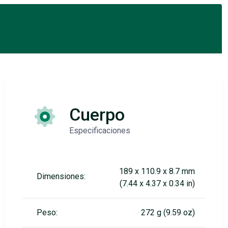
Cuerpo
Especificaciones
189 x 110.9 x 8.7 mm
Dimensiones:
(7.44 x 4.37 x 0.34 in)
Peso:
272 g (9.59 oz)