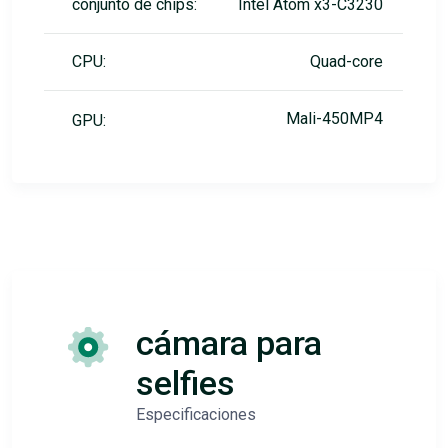
conjunto de chips:
Intel Atom x3-C3230
CPU:
Quad-core
Mali-450MP4
GPU:
cámara para
selfies
Especificaciones