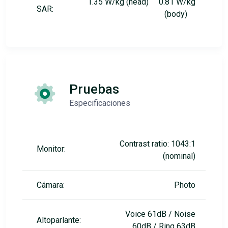
1.35 W/kg (head) 0.81 W/kg
SAR:
(body)
Pruebas
Especificaciones
Contrast ratio: 1043:1
Monitor:
(nominal)
Cámara:
Photo
Voice 61dB / Noise
Altoparlante:
60dB / Ring 63dB