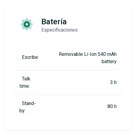
Batería
Especificaciones
Removable Li-Ion 540 mAh
Escribe:
battery
Talk
3 h
time:
Stand-
80 h
by: