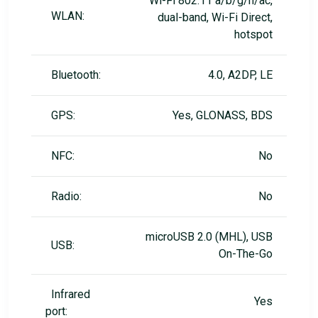
Wi-Fi 802.11 a/b/g/n/ac,
WLAN:
dual-band, Wi-Fi Direct,
hotspot
Bluetooth:
4.0, A2DP, LE
GPS:
Yes, GLONASS, BDS
NFC:
No
Radio:
No
microUSB 2.0 (MHL), USB
USB:
On-The-Go
Infrared
Yes
port: