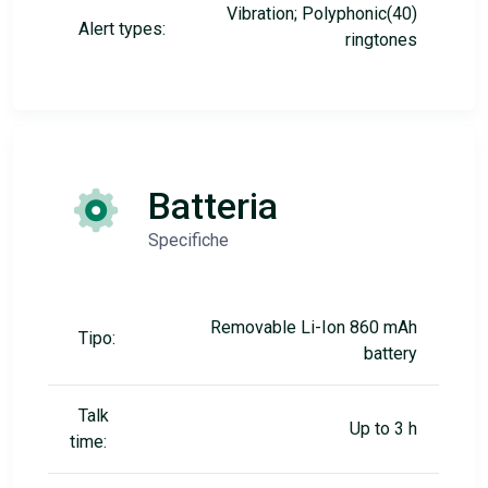
Vibration; Polyphonic(40)
Alert types:
ringtones
Batteria
Specifiche
Removable Li-Ion 860 mAh
Tipo:
battery
Talk
Up to 3 h
time: