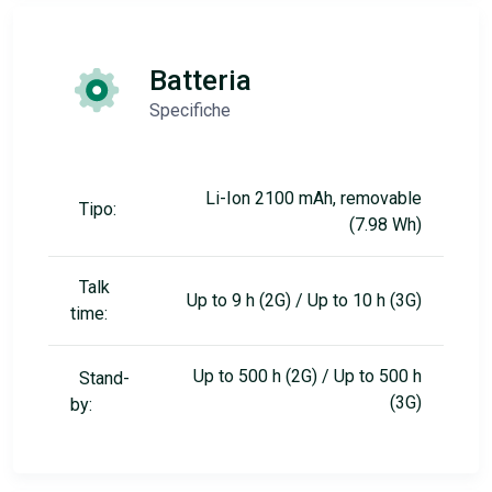
Batteria
Specifiche
Li-Ion 2100 mAh, removable
Tipo:
(7.98 Wh)
Talk
Up to 9 h (2G) / Up to 10 h (3G)
time:
Up to 500 h (2G) / Up to 500 h
Stand-
(3G)
by: