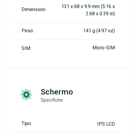
131 x 68 x 9.9 mm (5.16 x
Dimensioni:
2.68 x 0.39 in)
Peso:
141 g (4.97 oz)
Micro-SIM
SIM:
Schermo
Specifiche
Tipo:
IPS LCD