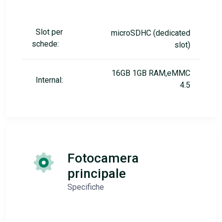
Slot per
microSDHC (dedicated
schede:
slot)
16GB 1GB RAM,eMMC
Internal:
4.5
Fotocamera
principale
Specifiche