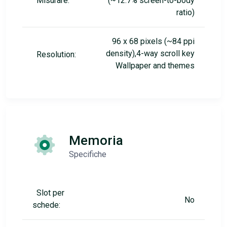
Misurare:
(~12.7% screen-to-body
ratio)
96 x 68 pixels (~84 ppi
density),4-way scroll key
Resolution:
Wallpaper and themes
Memoria
Specifiche
Slot per
No
schede: