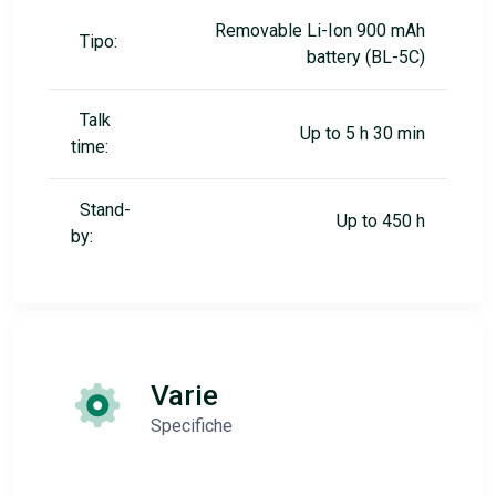
Removable Li-Ion 900 mAh
Tipo:
battery (BL-5C)
Talk
Up to 5 h 30 min
time:
Stand-
Up to 450 h
by:
Varie
Specifiche