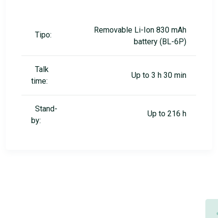
Removable Li-Ion 830 mAh
Tipo:
battery (BL-6P)
Talk
Up to 3 h 30 min
time:
Stand-
Up to 216 h
by: