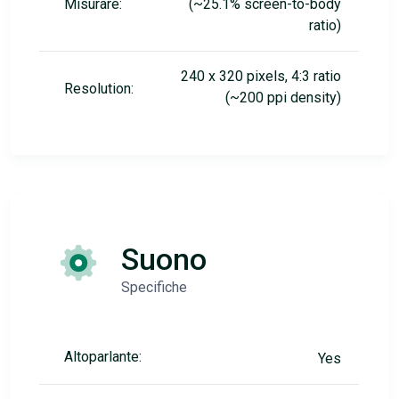
Misurare:
(~25.1% screen-to-body
ratio)
240 x 320 pixels, 4:3 ratio
Resolution:
(~200 ppi density)
Suono
Specifiche
Altoparlante:
Yes