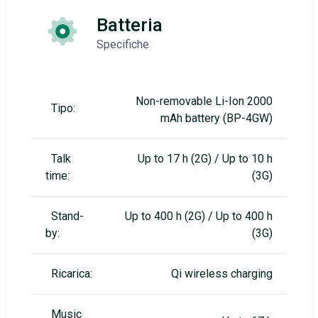
Batteria
Specifiche
Non-removable Li-Ion 2000
Tipo:
mAh battery (BP-4GW)
Talk
Up to 17 h (2G) / Up to 10 h
time:
(3G)
Stand-
Up to 400 h (2G) / Up to 400 h
by:
(3G)
Ricarica:
Qi wireless charging
Music