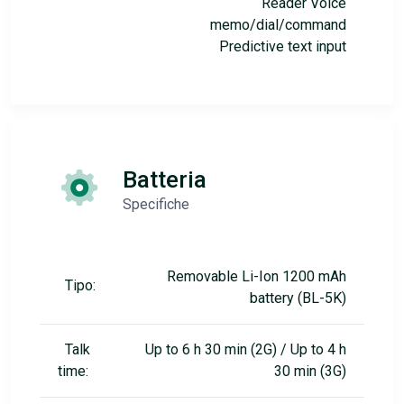
Reader Voice
memo/dial/command
Predictive text input
Batteria
Specifiche
Removable Li-Ion 1200 mAh
Tipo:
battery (BL-5K)
Talk
Up to 6 h 30 min (2G) / Up to 4 h
time:
30 min (3G)