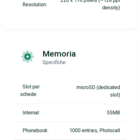
220 x 176 pixels (~128 ppi
Resolution:
density)
Memoria
Specifiche
Slot per
microSD (dedicated
schede:
slot)
Internal:
55MB
Phonebook:
1000 entries, Photocall