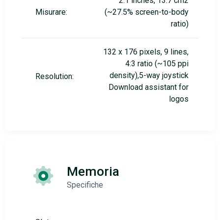
2.1 inches, 13.7 cm2
Misurare:
(~27.5% screen-to-body
ratio)
132 x 176 pixels, 9 lines,
4:3 ratio (~105 ppi
density),5-way joystick
Resolution:
Download assistant for
logos
Memoria
Specifiche