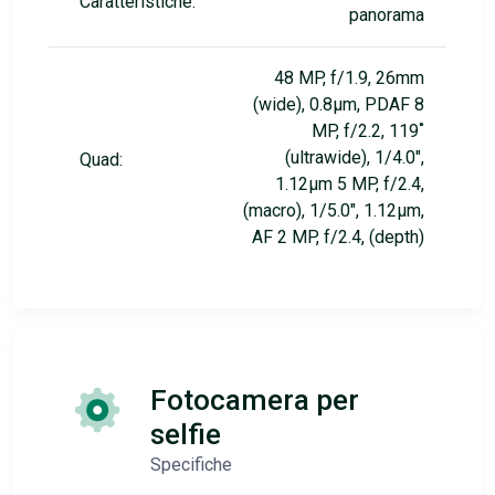
Caratteristiche:
panorama
48 MP, f/1.9, 26mm
(wide), 0.8µm, PDAF 8
MP, f/2.2, 119˚
(ultrawide), 1/4.0",
Quad:
1.12µm 5 MP, f/2.4,
(macro), 1/5.0", 1.12µm,
AF 2 MP, f/2.4, (depth)
Fotocamera per
selfie
Specifiche