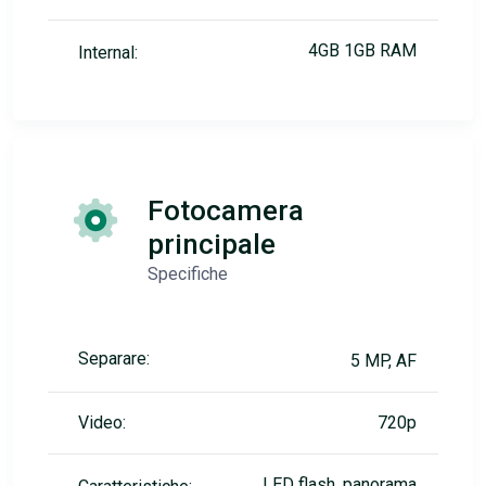
4GB 1GB RAM
Internal:
Fotocamera
principale
Specifiche
Separare:
5 MP, AF
Video:
720p
LED flash, panorama