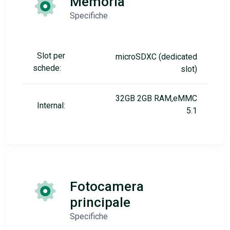
Memoria
Specifiche
Slot per
microSDXC (dedicated
schede:
slot)
32GB 2GB RAM,eMMC
Internal:
5.1
Fotocamera
principale
Specifiche