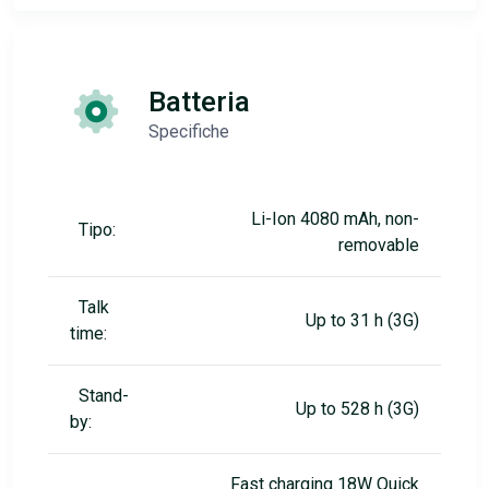
Batteria
Specifiche
Li-Ion 4080 mAh, non-
Tipo:
removable
Talk
Up to 31 h (3G)
time:
Stand-
Up to 528 h (3G)
by:
Fast charging 18W Quick