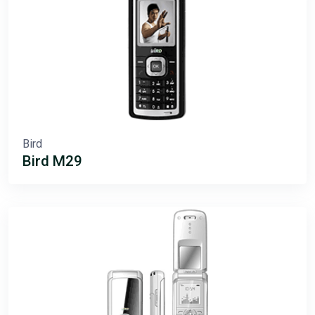
Bird
Bird M29