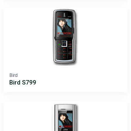
Bird
Bird S799