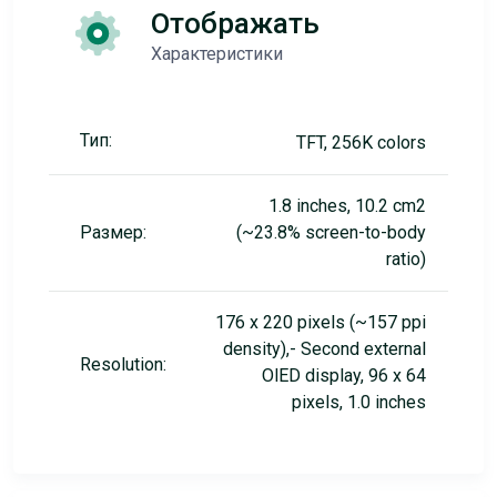
Отображать
Характеристики
Тип:
TFT, 256K colors
1.8 inches, 10.2 cm2
Размер:
(~23.8% screen-to-body
ratio)
176 x 220 pixels (~157 ppi
density),- Second external
Resolution:
OlED display, 96 x 64
pixels, 1.0 inches