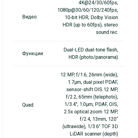
4K@24/30/60fps,
1080p@30/60/120/240fps,
Видео:
10‑bit HDR, Dolby Vision
HDR (up to 60fps), stereo
sound rec.
Dual-LED dual-tone flash,
Функции:
HDR (photo/panorama)
12 MP, f/1.6, 26mm (wide),
1.7µm, dual pixel PDAF,
sensor-shift OIS 12 MP,
f/2.2, 65mm (telephoto),
1/3.4", 1.0µm, PDAF, OIS,
Quad:
2.5x optical zoom 12 MP,
f/2.4, 13mm, 120˚
(ultrawide), 1/3.6" TOF 3D
LiDAR scanner (depth)