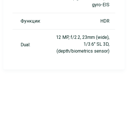
gyro-EIS
Функции:
HDR
12 MP, f/2.2, 23mm (wide),
1/3.6" SL 3D,
Dual:
(depth/biometrics sensor)