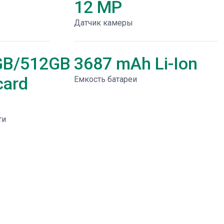
12 MP
Датчик камеры
GB/512GB
3687 mAh Li-Ion
card
Емкость батареи
ти