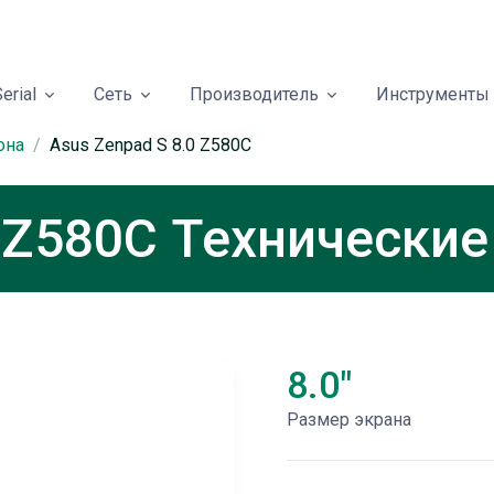
erial
Сеть
Производитель
Инструменты
она
Asus Zenpad S 8.0 Z580C
0 Z580C Технические
8.0"
Размер экрана