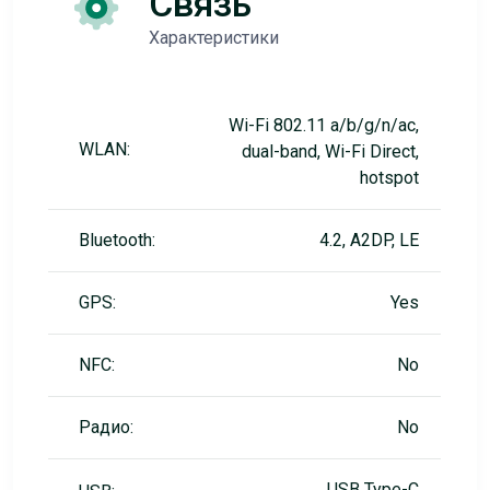
Связь
Характеристики
Wi-Fi 802.11 a/b/g/n/ac,
WLAN:
dual-band, Wi-Fi Direct,
hotspot
Bluetooth:
4.2, A2DP, LE
GPS:
Yes
NFC:
No
Радио:
No
USB Type-C