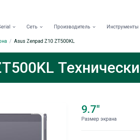
erial
Сеть
Производитель
Инструменты
она
Asus Zenpad Z10 ZT500KL
ZT500KL Технически
9.7"
Размер экрана