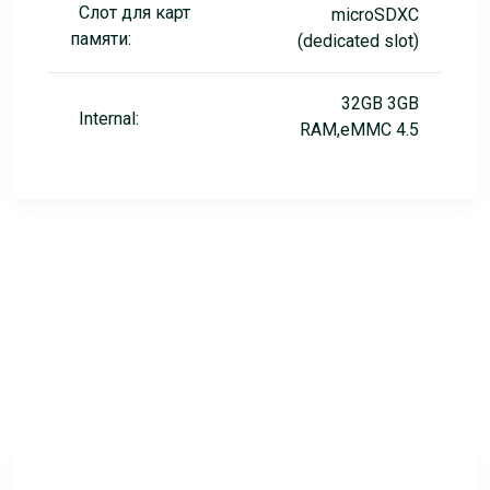
Слот для карт
microSDXC
памяти:
(dedicated slot)
32GB 3GB
Internal:
RAM,eMMC 4.5