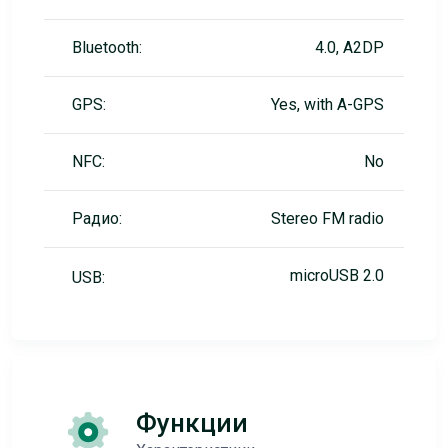
Bluetooth:
4.0, A2DP
GPS:
Yes, with A-GPS
NFC:
No
Радио:
Stereo FM radio
microUSB 2.0
USB:
Функции