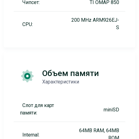
Чипсет:
TI OMAP 850
200 MHz ARM926EJ-
CPU:
S
Объем памяти
Характеристики
Слот для карт
miniSD
памяти:
64MB RAM, 64MB
Internal:
ROM