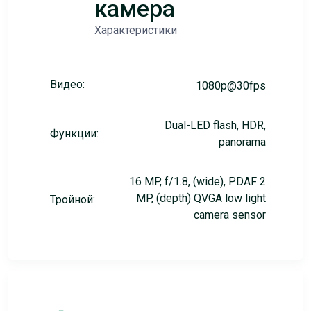
камера
Характеристики
Видео:
1080p@30fps
Dual-LED flash, HDR,
Функции:
panorama
16 MP, f/1.8, (wide), PDAF 2
MP, (depth) QVGA low light
Тройной:
camera sensor