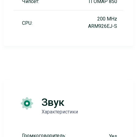
Чипсет:
TI OMAP 850
200 MHz
CPU:
ARM926EJ-S
Звук
Характеристики
Громкоговоритель:
Yes