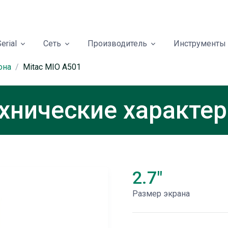
erial
Сеть
Производитель
Инструменты
она
Mitac MIO A501
ехнические характе
2.7"
Размер экрана