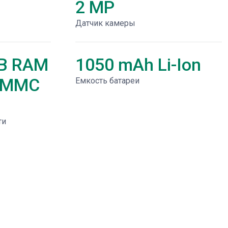
2 MP
Датчик камеры
B RAM
1050 mAh Li-Ion
D/MMC
Емкость батареи
ти