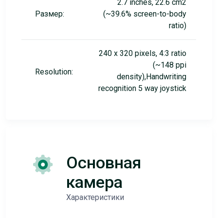
2.7 inches, 22.6 cm2
Размер:
(~39.6% screen-to-body
ratio)
240 x 320 pixels, 4:3 ratio
(~148 ppi
Resolution:
density),Handwriting
recognition 5 way joystick
Основная
камера
Характеристики