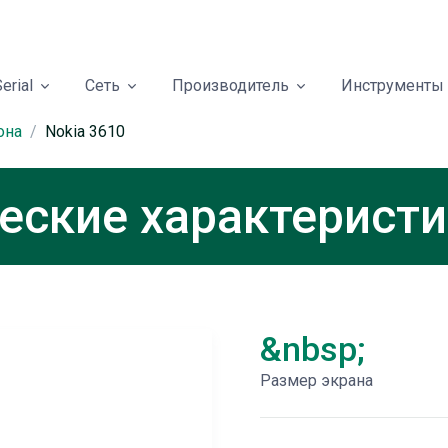
erial
Сеть
Производитель
Инструменты
она
Nokia 3610
ческие характерист
&nbsp;
Размер экрана