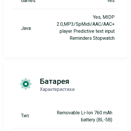
Games:
Yes
Yes, MIDP
2.0,MP3/SpMidi/AAC/AAC+
Java:
player Predictive text input
Reminders Stopwatch
Батарея
Характеристики
Removable Li-Ion 760 mAh
Тип:
battery (BL-5B)