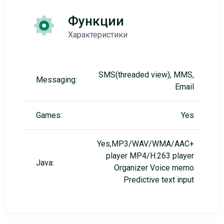
Функции
Характеристики
SMS(threaded view), MMS,
Messaging:
Email
Games:
Yes
Yes,MP3/WAV/WMA/AAC+
player MP4/H.263 player
Java:
Organizer Voice memo
Predictive text input