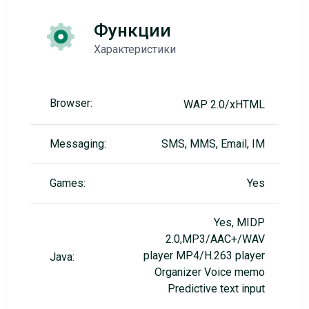
Функции
Характеристики
Browser:
WAP 2.0/xHTML
Messaging:
SMS, MMS, Email, IM
Games:
Yes
Yes, MIDP
2.0,MP3/AAC+/WAV
player MP4/H.263 player
Java:
Organizer Voice memo
Predictive text input