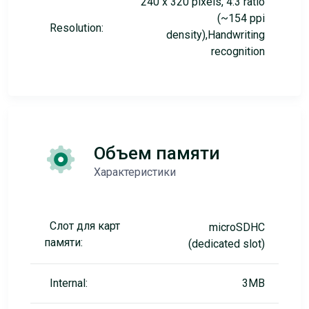
240 x 320 pixels, 4:3 ratio
(~154 ppi
Resolution:
density),Handwriting
recognition
Объем памяти
Характеристики
Слот для карт
microSDHC
памяти:
(dedicated slot)
Internal:
3MB