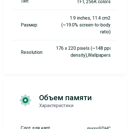
Тип:
TFT, 256K colors
1.9 inches, 11.4 cm2
Размер:
(~19.0% screen-to-body
ratio)
176 x 220 pixels (~148 ppi
Resolution:
density),Wallpapers
Объем памяти
Характеристики
Слот для карт
microSDHC