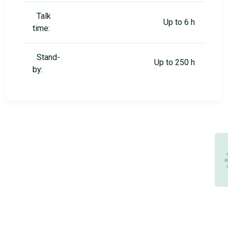
Talk
Up to 6 h
time:
Stand-
Up to 250 h
by: