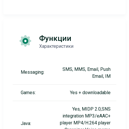
Функции
Характеристики
SMS, MMS, Email, Push
Messaging:
Email, IM
Games:
Yes + downloadable
Yes, MIDP 2.0,SNS
integration MP3/eAAC+
player MP4/H.264 player
Java: