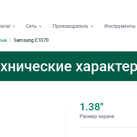
erial
Сеть
Производитель
Инструменты
она
Samsung E1070
хнические характе
1.38"
Размер экрана