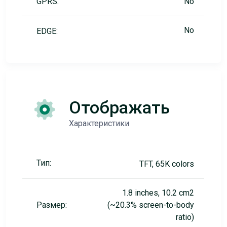
GPRS:
No
No
EDGE:
Отображать
Характеристики
Тип:
TFT, 65K colors
1.8 inches, 10.2 cm2
Размер:
(~20.3% screen-to-body
ratio)