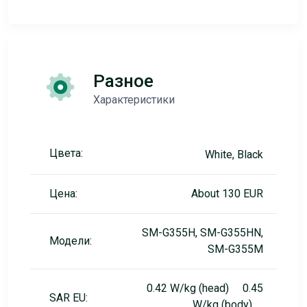
Разное
Характеристики
Цвета:
White, Black
Цена:
About 130 EUR
SM-G355H, SM-G355HN,
Модели:
SM-G355M
0.42 W/kg (head) 0.45
SAR EU:
W/kg (body)