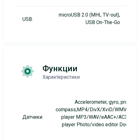
microUSB 2.0 (MHL TV-out),
USB:
USB On-The-Go
Функции
Характеристики
Accelerometer, gyro, proximity
compass,MP4/DivX/XviD/WMV/H.26
Датчики:
player MP3/WAV/eAAC+/AC3/FLA
player Photo/video editor Documen
edito