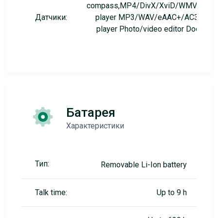
compass,MP4/DivX/XviD/WMV/H.26
Датчики:
player MP3/WAV/eAAC+/AC3/FLA
player Photo/video editor Documen
edito
Батарея
Характеристики
Тип:
Removable Li-Ion battery
Talk time:
Up to 9 h