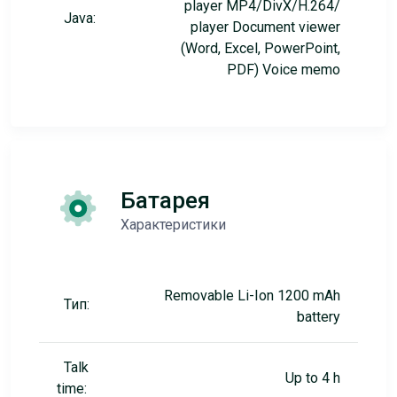
player MP4/DivX/H.264/
Java:
player Document viewer
(Word, Excel, PowerPoint,
PDF) Voice memo
Батарея
Характеристики
Removable Li-Ion 1200 mAh
Тип:
battery
Talk
Up to 4 h
time: