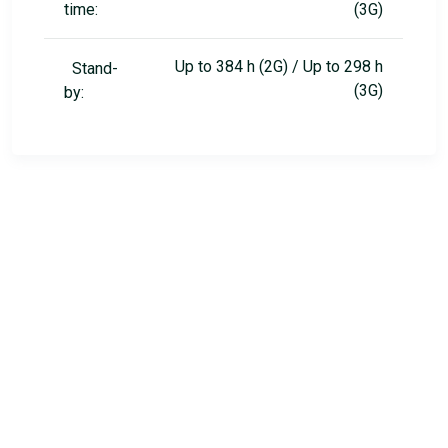
time:
(3G)
Up to 384 h (2G) / Up to 298 h
Stand-
(3G)
by: