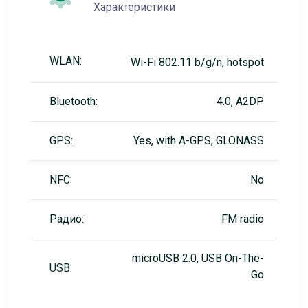
Характеристики
WLAN:
Wi-Fi 802.11 b/g/n, hotspot
Bluetooth:
4.0, A2DP
GPS:
Yes, with A-GPS, GLONASS
NFC:
No
Радио:
FM radio
microUSB 2.0, USB On-The-
USB:
Go