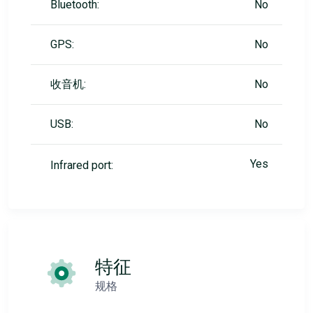
Bluetooth:
No
GPS:
No
收音机:
No
USB:
No
Yes
Infrared port:
特征
规格