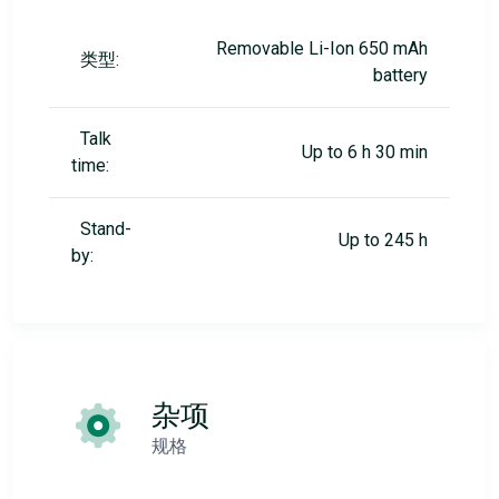
Removable Li-Ion 650 mAh
类型:
battery
Talk
Up to 6 h 30 min
time:
Stand-
Up to 245 h
by:
杂项
规格