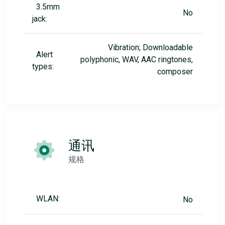
3.5mm
No
jack:
Vibration; Downloadable
Alert
polyphonic, WAV, AAC ringtones,
types:
composer
通讯
规格
WLAN:
No